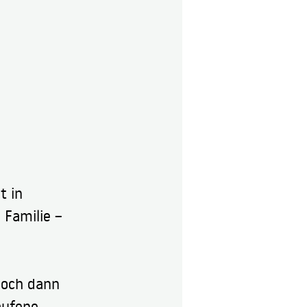
t in 
Familie – 
doch dann 
aufene 